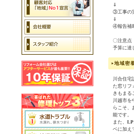
⇓
③工事の
⇓
④報告補
〇注意点
予算に達
地域密
川合住宅設
た窓リフ
きもまる
川越市を
らこそ、
能です。
また、
L
ベに加え