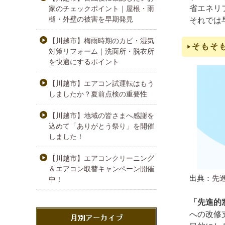
省エネリ
家のチェックポイント｜屋根・雨
樋・外壁の被害を早期発見
それでは
【川越市】梅雨時期のカビ・湿気
そもそ
対策リフォーム｜洗面所・脱衣所
を快適にするポイント
【川越市】エアコン試運転はもう
しましたか？夏前点検の重要性
【川越市】地域の皆さまへ感謝を
込めて「ありがとう祭り」を開催
しました！
【川越市】エアコンクリーニング
＆エアコン取替キャンペーン開催
出典：
先
中！
「先進的窓
への改修