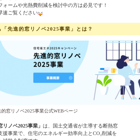
フォームや光熱費削減を検討中の方は必見です！
早速ご覧ください
も「先進的窓リノベ2025事業」とは？
進的窓リノベ2025事業公式WEBページ
リノベ2025事業」
は、国土交通省が主導する断熱窓
支援事業で、住宅のエネルギー効率向上とCO₂削減を