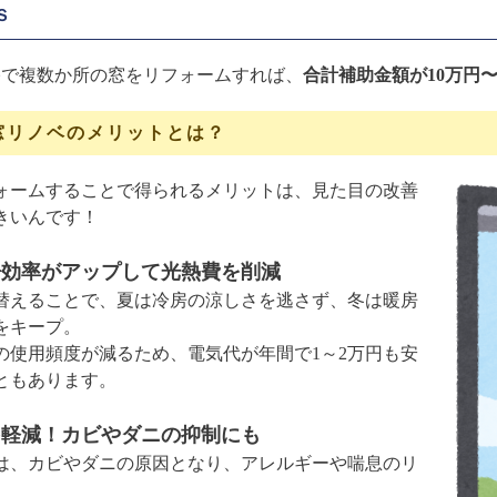
Ｓ
宅で複数か所の窓をリフォームすれば、
合計補助金額が10万円〜
窓リノベのメリットとは？
ォームすることで得られるメリットは、見た目の改善
きいんです！
房効率がアップして光熱費を削減
替えることで、夏は冷房の涼しさを逃さず、冬は暖房
をキープ。
の使用頻度が減るため、電気代が年間で1～2万円も安
ともあります。
を軽減！カビやダニの抑制にも
は、カビやダニの原因となり、アレルギーや喘息のリ
。