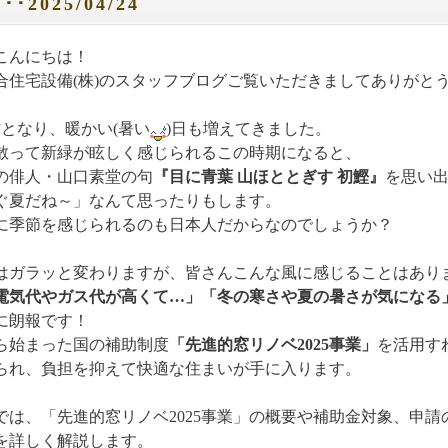
･2025/04/24
こんにちは！
合住宅設備(株)のスタッフブログご覧いただきましてありがと
前となり、暖かい(暑い
)日も増えてきました。
散って新緑が眩しく感じられるこの時期になると、
の俳人・山口素堂の句
『目に青葉 山ほととぎす 初鰹』
を思い
ぐ夏だね～」なんて思ったりもします。
に季節を感じられるのも日本人だからなのでしょうか？
はガラッと変わりますが、皆さんこんな風に感じることはあり
電気代やガス代が高くて…」「冬の寒さや夏の暑さが気になる
に朗報です！
から始まった国の補助制度
「先進的窓リノベ2025事業」
を活用す
られ、負担を抑えて快適な住まいが手に入ります。
では、「先進的窓リノベ2025事業」の概要や補助金対象、申
を詳しく解説します。