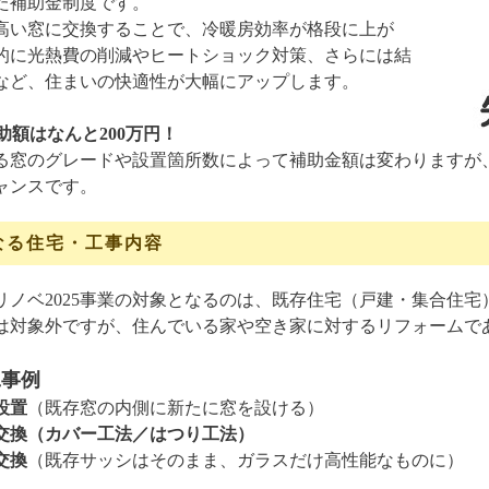
た補助金制度です。
高い窓に交換することで、冷暖房効率が格段に上が
的に光熱費の削減やヒートショック対策、さらには結
など、住まいの快適性が大幅にアップします。
助額はなんと200万円！
る窓のグレードや設置箇所数によって補助金額は変わりますが
ャンスです。
なる住宅・工事内容
リノベ2025事業の対象となるのは、既存住宅（戸建・集合住
は対象外ですが、住んでいる家や空き家に対するリフォームで
工事例
設置
（既存窓の内側に新たに窓を設ける）
交換（カバー工法／はつり工法）
交換
（既存サッシはそのまま、ガラスだけ高性能なものに）