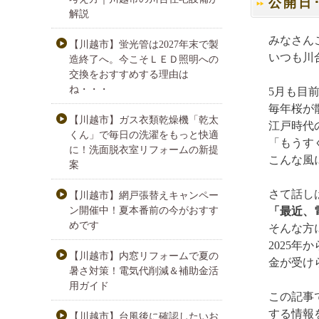
公開日･･
解説
みなさん
【川越市】蛍光管は2027年末で製
いつも川
造終了へ。今こそＬＥＤ照明への
交換をおすすめする理由は
ね・・・
5月も目
毎年桜が
【川越市】ガス衣類乾燥機「乾太
江戸時代
くん」で毎日の洗濯をもっと快適
「もうす
に！洗面脱衣室リフォームの新提
こんな風
案
さて話し
【川越市】網戸張替えキャンペー
ン開催中！夏本番前の今がおすす
「最近、
めです
そんな方
2025年
【川越市】内窓リフォームで夏の
金が受け
暑さ対策！電気代削減＆補助金活
用ガイド
この記事
する情報
【川越市】台風後に確認したいお