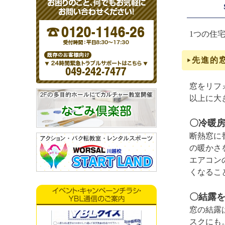
1つの住
先進的
窓をリフ
以上に大
〇冷暖
断熱窓に
の暖かさ
エアコン
くなるこ
〇結露
窓の結露
スクにも