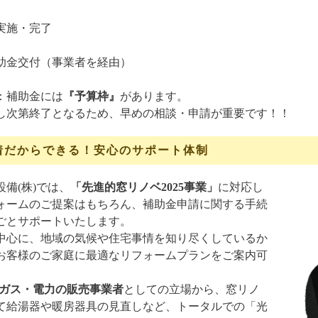
実施・完了
助金交付（事業者を経由）
：補助金には
『予算枠』
があります。
し次第終了となるため、早めの相談・申請が重要です！！
着だからできる！安心のサポート体制
備(株)では、
「先進的窓リノベ2025事業」
に対応し
ォームのご提案はもちろん、補助金申請に関する手続
ごとサポートいたします。
中心に、地域の気候や住宅事情を知り尽くしているか
お客様のご家庭に最適なリフォームプランをご案内可
Pガス・電力の販売事業者
としての立場から、窓リノ
て給湯器や暖房器具の見直しなど、トータルでの「光