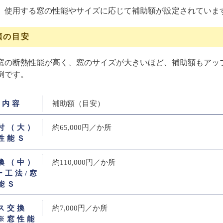
、使用する窓の性能やサイズに応じて補助額が設定されていま
額の目安
窓の断熱性能が高く、窓のサイズが大きいほど、補助額もアッ
例です。
修内容
補助額（目安）
付（大）
約65,000円／か所
性能Ｓ
換（中）
約110,000円／か所
ー工法/窓
能Ｓ
ス交換
約7,000円／か所
※窓性能