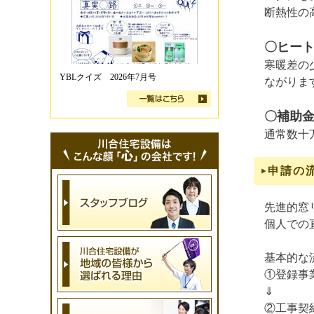
断熱性の
〇ヒー
寒暖差の
YBLクイズ 2026年7月号
ながりま
〇補助
通常数十
申請の
先進的窓リ
個人での
基本的な
①登録事
⇓
②工事契