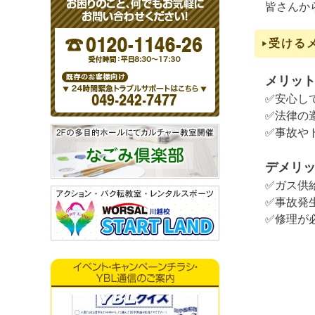
皆さんか
受ける
メリッ
✅安心し
✅法律の
✅事故や
デメリ
✅ガス供
✅事故発
✅修理が