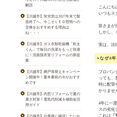
解説
こんにち
いつもス
【川越市】蛍光管は2027年末で製
造終了へ。今こそＬＥＤ照明への
皆さまが
交換をおすすめする理由は
しかし、
ね・・・
【川越市】ガス衣類乾燥機「乾太
実は、法
くん」で毎日の洗濯をもっと快適
に！洗面脱衣室リフォームの新提
なぜ4
案
プロパン
【川越市】網戸張替えキャンペー
ン開催中！夏本番前の今がおすす
っても、
めです
特に配管
かりませ
【川越市】内窓リフォームで夏の
暑さ対策！電気代削減＆補助金活
4年に一
用ガイド
スの劣化
これは
「
【川越市】台風後に確認したいお