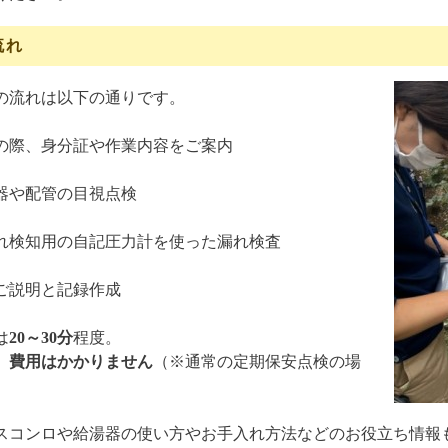
流れ
の流れは以下の通りです。
の際、身分証や作業内容をご案内
器や配管の目視点検
れ検知用の自記圧力計を使った漏れ検査
ご説明と記録作成
は
20～30分
程度。
、
費用はかかりません
（※通常の定期保安点検の場
スコンロや給湯器の使い方やお手入れ方法などのお役立ち情報