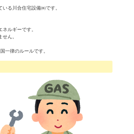
ている川合住宅設備㈱です。
エネルギーです。
ません。
全国一律のルールです。