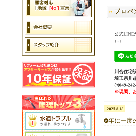
プロパ
公式LIN
↓↓↓
川合住宅設
埼玉県川越市
㈹049-2
※現調、
2025.8.18
年に一度