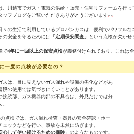
は、川越市でガス・電気の供給・販売・住宅リフォームを行っ
タッフブログをご覧いただきありがとうございます
日々の生活で利用しているプロパンガスは、便利でパワフルな
その安全を守るためには
「定期保安調査」
という点検が欠かせ
律で
4年に一回以上の保安点検
が義務付けられており、これは
年に一度の点検が必要なの？
ガスは、目に見えないガス漏れや設備の劣化などがあ
普段の使用では気づきにくいことがあります。
や接続部、ガス機器内部の不具合は、外見だけでは分
ん。
度の点検では、ガス漏れ検査・器具の安全確認・ホー
チェックなどを行い、事故を未然に防ぎます。
安心して使い続けるための保険」
のようなものです。