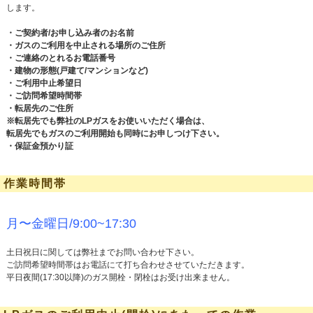
します。
・ご契約者/お申し込み者のお名前
・ガスのご利用を中止される場所のご住所
・ご連絡のとれるお電話番号
・建物の形態(戸建て/マンションなど)
・ご利用中止希望日
・ご訪問希望時間帯
・転居先のご住所
※転居先でも弊社のLPガスをお使いいただく場合は、
転居先でもガスのご利用開始も同時にお申しつけ下さい。
・保証金預かり証
作業時間帯
月〜金曜日/9:00~17:30
土日祝日に関しては弊社までお問い合わせ下さい。
ご訪問希望時間帯はお電話にて打ち合わせさせていただきます。
平日夜間(17:30以降)のガス開栓・閉栓はお受け出来ません。