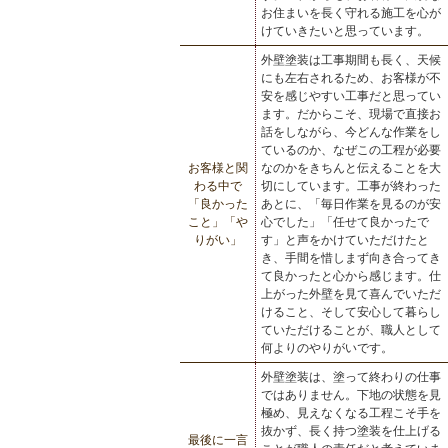
お住まいを長く守れる施工を心が
けていきたいと思っています。
外壁塗装は工事期間も長く、天候
にも左右されるため、お客様が不
安を感じやすい工事だと思ってい
ます。だからこそ、現場で直接お
話をしながら、今どんな作業をし
ているのか、なぜこの工程が必要
お客様と関
なのかをきちんと伝えることを大
わる中で
切にしています。工事が終わった
「良かった
あとに、「毎日作業を見るのが安
こと」「や
心でした」「任せて良かったで
りがい」
す」と声をかけていただけたと
き、手間を惜しまず向き合ってき
て良かったと心から感じます。仕
上がった外壁を見て喜んでいただ
けること、そして安心して暮らし
ていただけることが、職人として
何よりのやりがいです。
外壁塗装は、塗って終わりの仕事
ではありません。下地の状態を見
極め、見えなくなる工程こそ手を
抜かず、長く持つ塗装を仕上げる
最後に一言