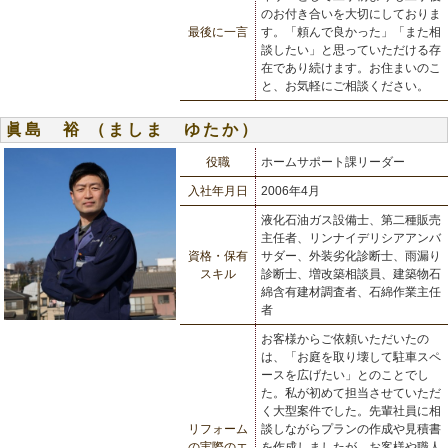
のお付き合いを大切にしておりま
最後に一言
す。「頼んで良かった」「また相
談したい」と思っていただける存
在であり続けます。お住まいのこ
と、お気軽にご相談ください。
眞島 裕 （ましま ゆたか）
役職
ホームサポート課リーダー
入社年月日
2006年4月
液化石油ガス設備士、第二種販売
主任者、リンナイデリシアアンバ
資格・保有
サダー、外装劣化診断士、雨漏り
スキル
診断士、増改築相談員、建築物石
綿含有建材調査者、石綿作業主任
者
お客様からご依頼いただいたの
は、「お庭を取り壊して駐車スペ
ースを広げたい」とのことでし
た。私が初めて担当させていただ
く大型案件でした。先輩社員に相
リフォーム
談しながらプランの作成や見積書
の実際のエ
を作成しましたが、お客様や職人