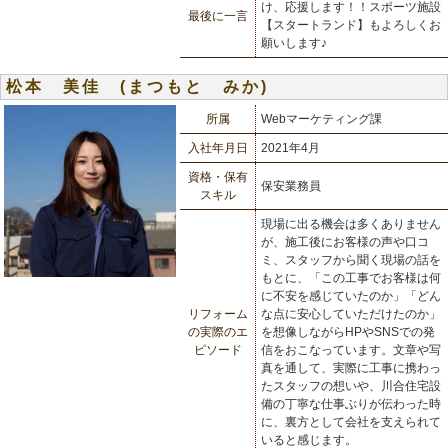
け、応援します！！スポーツ施設
最後に一言
【スタートランド】もよろしくお
願いします♪
松本 美佳 (まつもと みか)
所属
Webマーケティング課
入社年月日
2021年4月
資格・保有
保安業務員
スキル
現場に出る機会は多くありません
が、施工後にお客様の声や口コ
ミ、スタッフから聞く現場の話を
もとに、「この工事でお客様は何
に不安を感じていたのか」「どん
リフォーム
な点に安心していただけたのか」
の実際のエ
を想像しながらHPやSNSでの発
ピソード
信をおこなっています。文章や写
真を通して、実際に工事に携わっ
たスタッフの想いや、川合住宅設
備の丁寧な仕事ぶりが伝わった時
に、裏方として会社を支えられて
いると感じます。