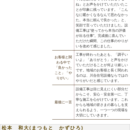
ね」とお声をかけていただいたこ
とが印象に残っています。「こん
なに暖かくなるなんて思わなかっ
た。本当に頼んで良かった」と、
笑顔で言っていただけました。設
備工事は“使ってから本当の評価
が出る仕事”。完成後に喜んでい
ただけた瞬間、この仕事のやりが
いを改めて感じました。
工事が終わったあとも、「調子い
お客様と関
いよ」「ありがとう」と声をかけ
わる中で
ていただけることが何より嬉しい
「良かった
です。地域のお客様と長く関われ
こと」「や
るのは、川合住宅設備ならではの
りがい」
やりがいだと感じています。
設備工事は目に見えにくい部分だ
からこそ、安心・安全第一に、丁
寧な施工を心がけています。これ
最後に一言
からも地域の皆さまの暮らしを支
えられるよう、一つ一つの現場を
大切にしていきます。
松本 和大(まつもと かずひろ)