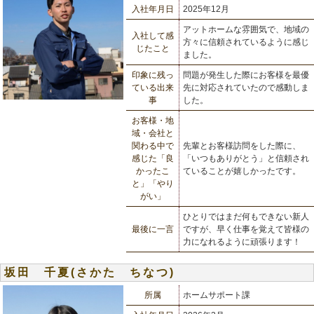
入社年月日
2025年12月
アットホームな雰囲気で、地域の
入社して感
方々に信頼されているように感じ
じたこと
ました。
印象に残っ
問題が発生した際にお客様を最優
ている出来
先に対応されていたので感動しま
事
した。
お客様・地
域・会社と
関わる中で
先輩とお客様訪問をした際に、
感じた「良
「いつもありがとう」と信頼され
かったこ
ていることが嬉しかったです。
と」「やり
がい」
ひとりではまだ何もできない新人
最後に一言
ですが、早く仕事を覚えて皆様の
力になれるように頑張ります！
坂田 千夏(さかた ちなつ)
所属
ホームサポート課