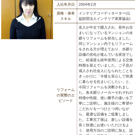
入社年月日
2004年2月
資格・保有
インテリアコーディネーター(公
スキル
益財団法人インテリア産業協会)
友人が中古で購入され、長年お住
まいになっているマンションの水
廻りリフォームを担当しました。
同じマンション内でもリフォーム
をされる方が増えており、水廻り
設備の劣化が進んでいる状況でし
た。給湯器も経年使用による交換
時期を迎えていました。ご子息が
成人され社会人になられたことを
きっかけに「今後も安心して快適
に暮らせる住まいにしたい」と、
今回リフォームを決断されまし
リフォーム
た。各水廻りメーカーそれぞれの
の実際のエ
特徴や性能、使い勝手の違いを丁
ピソード
寧にご説明し、施主様のご希望や
こだわりを一つひとつ伺いなが
ら、最適な設備をご提案しまし
た。工事完了後は、新しい設備を
長く快適にお使いいただけるよ
う、使用方法のご説明に加え、設