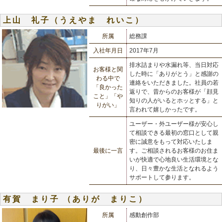
上山 礼子（うえやま れいこ）
所属
総務課
入社年月日
2017年7月
排水詰まりや水漏れ等、当日対応
お客様と関
した時に「ありがとう」と感謝の
わる中で
連絡をいただきました。社員の若
「良かった
返りで、昔からのお客様が「顔見
こと」「や
知りの人がいるとホッとする」と
りがい」
言われて嬉しかったです。
ユーザー・外ユーザー様が安心し
て相談できる最初の窓口として親
密に誠意をもって対応いたしま
最後に一言
す。ご相談されるお客様のお住ま
いが快適で心地良い生活環境とな
り、日々豊かな生活となれるよう
サポートして参ります。
有賀 まり子 （ありが まりこ）
所属
感動創作部