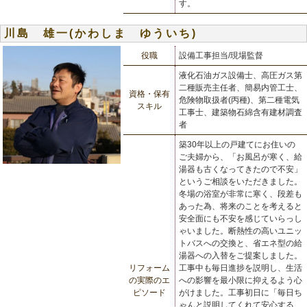
す。
川島 雄一(かわしま ゆういち)
役職
設備工事担当/現場監督
液化石油ガス設備士、高圧ガス第
二種販売主任者、簡易内管工士、
資格・保有
危険物取扱者(丙種)、第二種電気
スキル
工事士、建築物石綿含有建材調査
者
築30年以上の戸建てにお住いの
ご夫婦から、「お風呂が寒く、給
湯器も古くなってきたので不安」
というご相談をいただきました。
冬場の浴室が非常に寒く、段差も
あった為、将来のことを考えると
安全面にも不安を感じていらっし
ゃいました。断熱性の高いユニッ
トバスへの交換と、省エネ型の給
湯器への入替をご提案しました。
リフォーム
工事中も毎日進捗を説明し、生活
の実際のエ
への影響を最小限に抑えるよう心
ピソード
がけました。工事初日に「毎日ち
ゃんと説明してくれて安心する