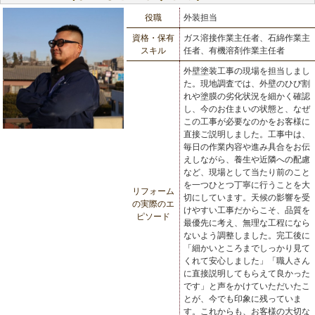
役職
外装担当
資格・保有
ガス溶接作業主任者、石綿作業主
スキル
任者、有機溶剤作業主任者
外壁塗装工事の現場を担当しまし
た。現地調査では、外壁のひび割
れや塗膜の劣化状況を細かく確認
し、今のお住まいの状態と、なぜ
この工事が必要なのかをお客様に
直接ご説明しました。工事中は、
毎日の作業内容や進み具合をお伝
えしながら、養生や近隣への配慮
など、現場として当たり前のこと
を一つひとつ丁寧に行うことを大
リフォーム
切にしています。天候の影響を受
の実際のエ
けやすい工事だからこそ、品質を
ピソード
最優先に考え、無理な工程になら
ないよう調整しました。完工後に
「細かいところまでしっかり見て
くれて安心しました」「職人さん
に直接説明してもらえて良かった
です」と声をかけていただいたこ
とが、今でも印象に残っていま
す。これからも、お客様の大切な