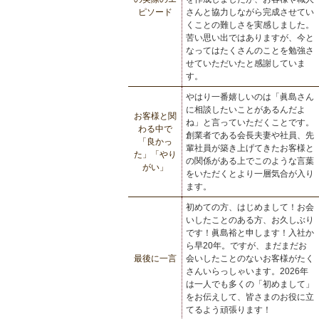
ピソード
さんと協力しながら完成させてい
くことの難しさを実感しました。
苦い思い出ではありますが、今と
なってはたくさんのことを勉強さ
せていただいたと感謝していま
す。
やはり一番嬉しいのは「眞島さん
に相談したいことがあるんだよ
お客様と関
ね」と言っていただくことです。
わる中で
創業者である会長夫妻や社員、先
「良かっ
輩社員が築き上げてきたお客様と
た」「やり
の関係がある上でこのような言葉
がい」
をいただくとより一層気合が入り
ます。
初めての方、はじめまして！お会
いしたことのある方、お久しぶり
です！眞島裕と申します！入社か
ら早20年。ですが、まだまだお
最後に一言
会いしたことのないお客様がたく
さんいらっしゃいます。2026年
は一人でも多くの「初めまして」
をお伝えして、皆さまのお役に立
てるよう頑張ります！