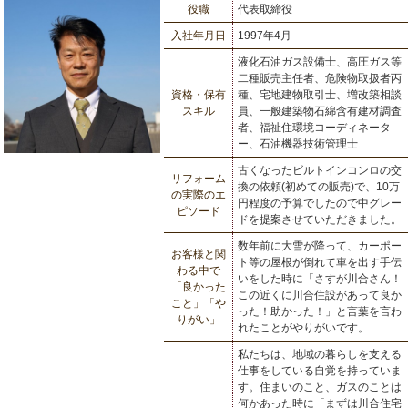
役職
代表取締役
入社年月日
1997年4月
液化石油ガス設備士、高圧ガス等
二種販売主任者、危険物取扱者丙
資格・保有
種、宅地建物取引士、増改築相談
スキル
員、一般建築物石綿含有建材調査
者、福祉住環境コーディネータ
ー、石油機器技術管理士
古くなったビルトインコンロの交
リフォーム
換の依頼(初めての販売)で、10万
の実際のエ
円程度の予算でしたので中グレー
ピソード
ドを提案させていただきました。
数年前に大雪が降って、カーポー
お客様と関
ト等の屋根が倒れて車を出す手伝
わる中で
いをした時に「さすが川合さん！
「良かった
この近くに川合住設があって良か
こと」「や
った！助かった！」と言葉を言わ
りがい」
れたことがやりがいです。
私たちは、地域の暮らしを支える
仕事をしている自覚を持っていま
す。住まいのこと、ガスのことは
何かあった時に「まずは川合住宅