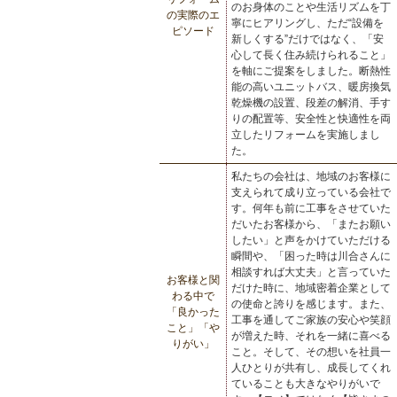
のお身体のことや生活リズムを丁
の実際のエ
寧にヒアリングし、ただ“設備を
ピソード
新しくする”だけではなく、「安
心して長く住み続けられること」
を軸にご提案をしました。断熱性
能の高いユニットバス、暖房換気
乾燥機の設置、段差の解消、手す
りの配置等、安全性と快適性を両
立したリフォームを実施しまし
た。
私たちの会社は、地域のお客様に
支えられて成り立っている会社で
す。何年も前に工事をさせていた
だいたお客様から、「またお願い
したい」と声をかけていただける
瞬間や、「困った時は川合さんに
相談すれば大丈夫」と言っていた
お客様と関
だけた時に、地域密着企業として
わる中で
の使命と誇りを感じます。また、
「良かった
工事を通してご家族の安心や笑顔
こと」「や
が増えた時、それを一緒に喜べる
りがい」
こと。そして、その想いを社員一
人ひとりが共有し、成長してくれ
ていることも大きなやりがいで