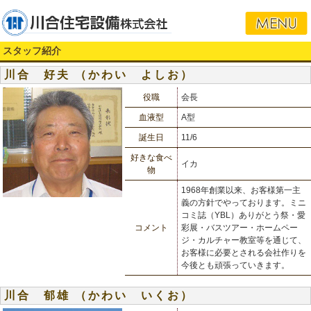
スタッフ紹介
川合 好夫 （かわい よしお）
役職
会長
血液型
A型
誕生日
11/6
好きな食べ
イカ
物
1968年創業以来、お客様第一主
義の方針でやっております。ミニ
コミ誌（YBL）ありがとう祭・愛
コメント
彩展・バスツアー・ホームペー
ジ・カルチャー教室等を通じて、
お客様に必要とされる会社作りを
今後とも頑張っていきます。
川合 郁雄 （かわい いくお）