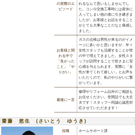
の実際のエ
れるなんて思いもしませんでし
ピソード
た。コンロ交換工事時には産休に
入ってしまい他の者に引き継ぎま
したが、お客様とお話をすること
がとても大事なことだなと痛感し
ました。
ガスの点検は男性が来るのがイメ
ージに多いかと思いますが、年々
お客様と関
女性スタッフも活躍することが世
わる中で
の中で増えてきました。女性スタ
「良かった
ッフが訪問することで皆さまに安
こと」「や
心感を与えられます。実際に「女
りがい」
性が来てくれて嬉しい」とお声を
いただくので、私のやりがいに繋
がっています。
修理やリフォーム以外のご相談も
お任せください。世間話でも大丈
最後に一言
夫です！スタッフ一同誠心誠意対
応させていただきます！
齋藤 悠生 (さいとう ゆうき)
役職
ホームサポート課