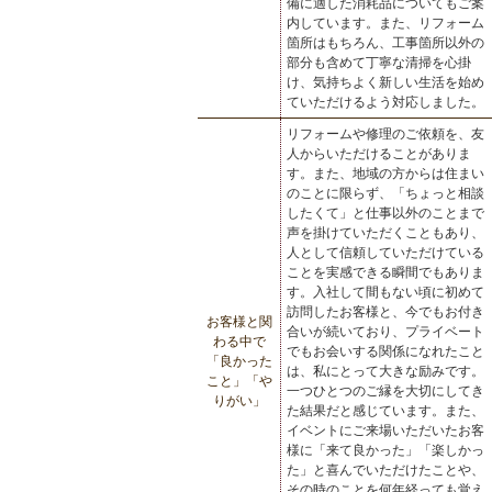
備に適した消耗品についてもご案
内しています。また、リフォーム
箇所はもちろん、工事箇所以外の
部分も含めて丁寧な清掃を心掛
け、気持ちよく新しい生活を始め
ていただけるよう対応しました。
リフォームや修理のご依頼を、友
人からいただけることがありま
す。また、地域の方からは住まい
のことに限らず、「ちょっと相談
したくて」と仕事以外のことまで
声を掛けていただくこともあり、
人として信頼していただけている
ことを実感できる瞬間でもありま
す。入社して間もない頃に初めて
訪問したお客様と、今でもお付き
お客様と関
合いが続いており、プライベート
わる中で
でもお会いする関係になれたこと
「良かった
は、私にとって大きな励みです。
こと」「や
一つひとつのご縁を大切にしてき
りがい」
た結果だと感じています。また、
イベントにご来場いただいたお客
様に「来て良かった」「楽しかっ
た」と喜んでいただけたことや、
その時のことを何年経っても覚え