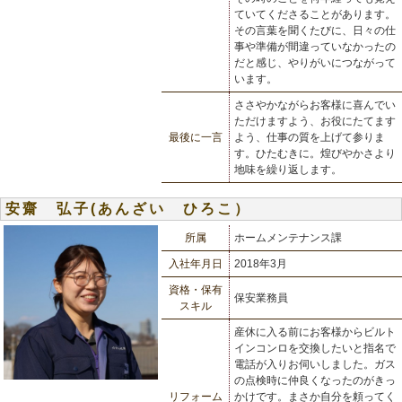
ていてくださることがあります。
その言葉を聞くたびに、日々の仕
事や準備が間違っていなかったの
だと感じ、やりがいにつながって
います。
ささやかながらお客様に喜んでい
ただけますよう、お役にたてます
最後に一言
よう、仕事の質を上げて参りま
す。ひたむきに。煌びやかさより
地味を繰り返します。
安齋 弘子(あんざい ひろこ）
所属
ホームメンテナンス課
入社年月日
2018年3月
資格・保有
保安業務員
スキル
産休に入る前にお客様からビルト
インコンロを交換したいと指名で
電話が入りお伺いしました。ガス
の点検時に仲良くなったのがきっ
リフォーム
かけです。まさか自分を頼ってく