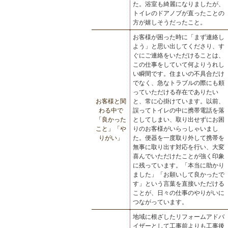
た。浴室も綺麗になりましたが、
トイレのドアノブが直ったことの
方が嬉しそうだったこと。
お客様が困った時に「まず連絡し
よう」と思い出してくださり、す
ぐにご連絡をいただけることは、
この仕事をしていて何よりうれし
い瞬間です。住まいの不具合だけ
でなく、急なトラブルの際にも頼
っていただける存在でありたい
お客様と関
と、常に心掛けています。以前、
わる中で
誤ってトイレの中に携帯電話を落
「良かった
としてしまい、取り出せずにお困
こと」「や
りのお客様がいらっしゃいまし
りがい」
た。便器を一度取り外して携帯を
無事に取り出す対応を行い、大変
喜んでいただけたことが強く印象
に残っています。「本当に助かり
ました」「お願いして良かったで
す」という言葉を直接いただける
ことが、日々の仕事のやりがいに
つながっています。
地域に根ざしたリフォームアドバ
イザーとして工事前よりも工事後