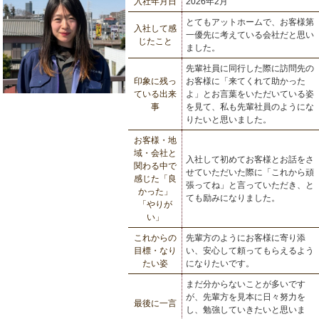
入社年月日
2026年2月
とてもアットホームで、お客様第
入社して感
一優先に考えている会社だと思い
じたこと
ました。
先輩社員に同行した際に訪問先の
印象に残っ
お客様に「来てくれて助かった
ている出来
よ」とお言葉をいただいている姿
事
を見て、私も先輩社員のようにな
りたいと思いました。
お客様・地
域・会社と
入社して初めてお客様とお話をさ
関わる中で
せていただいた際に「これから頑
感じた「良
張ってね」と言っていただき、と
かった」
ても励みになりました。
「やりが
い」
これからの
先輩方のようにお客様に寄り添
目標・なり
い、安心して頼ってもらえるよう
たい姿
になりたいです。
まだ分からないことが多いです
が、先輩方を見本に日々努力を
最後に一言
し、勉強していきたいと思いま