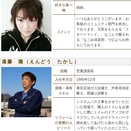
好きな食べ
焼肉、
物
いつもありがとうございます。お
客様のコミュニティ部門を担当し
ております。元気をもらえる「ス
コメント
タートランド」、なごんで癒され
る「なごみ倶楽部」で心よりお待
ちしております。
遠藤 隆（えんどう たかし）
役職
営業課係長
入社年月日
1995年12月
資格・保有
液化石油ガス設備士、外装劣化診
スキル
断士、雨漏り診断士
システムバス工事をさせていただ
いた現場で、職人がトイレをお借
りした際にトイレのドアノブがグ
リフォーム
ラグラしていたのでドライバーで
の実際のエ
締め直してあげたら前から気にな
ピソード
っていて困っていたとのことでし