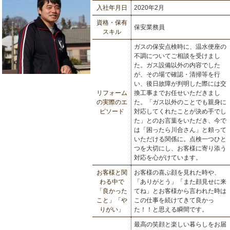
入社年月日
2020年2月
資格・保有
保安業務員
スキル
ガスの保安点検時に、温水便座の
不調についてご相談を受けまし
た。ガス設備以外の内容でした
が、その場で確認・清掃等を行
い、後日故障が判明した際には交
リフォーム
換工事までお任せいただきまし
の実際のエ
た。「ガス以外のことでも親身に
ピソード
対応してくれたことが決め手でし
た」とのお言葉をいただき、今で
は「困ったら川合さん」と頼って
いただける関係に。点検一つひと
つを大切にし、お客様に寄り添う
対応を心がけています。
お客様と関
お客様の喜ぶ顔を見れた時や、
わる中で
「ありがとう」「また顔見せに来
「良かった
てね」とお客様から言われた時は
こと」「や
この仕事を続けてきて良かっ
りがい」
た！！と思える瞬間です。
最高の笑顔と楽しい暮らしをお届