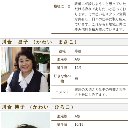
設備に相談しよう」と思っていた
最後に一言
だける存在でありたいと思ってお
ります。その想いをスタッフ全員
が共有し、日々の仕事に取り組ん
でいます。これからも地域と共に
歩み信頼を積み重ねていきます。
川合 昌子 （かわい まさこ）
役職
専務
血液型
A型
誕生日
12/6
好きな食べ
柿
物
健康の大切さと仕事の有難さ大事
コメント
さを身にしみてます。
川合 博子 （かわい ひろこ）
血液型
A型
誕生日
10/19