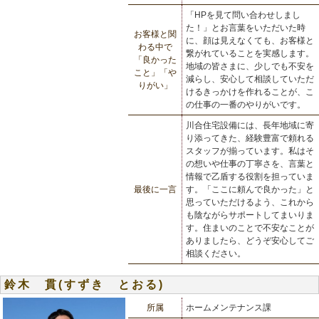
「HPを見て問い合わせしまし
た！」とお言葉をいただいた時
お客様と関
に、顔は見えなくても、お客様と
わる中で
繋がれていることを実感します。
「良かった
地域の皆さまに、少しでも不安を
こと」「や
減らし、安心して相談していただ
りがい」
けるきっかけを作れることが、こ
の仕事の一番のやりがいです。
川合住宅設備には、長年地域に寄
り添ってきた、経験豊富で頼れる
スタッフが揃っています。私はそ
の想いや仕事の丁寧さを、言葉と
情報で乙盾する役割を担っていま
最後に一言
す。「ここに頼んで良かった」と
思っていただけるよう、これから
も陰ながらサポートしてまいりま
す。住まいのことで不安なことが
ありましたら、どうぞ安心してご
相談ください。
鈴木 貫(すずき とおる)
所属
ホームメンテナンス課