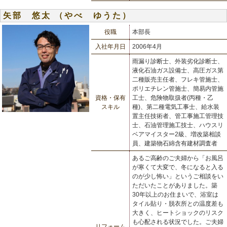
矢部 悠太 （やべ ゆうた）
役職
本部長
入社年月日
2006年4月
雨漏り診断士、外装劣化診断士、
液化石油ガス設備士、高圧ガス第
二種販売主任者、フレキ管施士、
ポリエチレン管施士、簡易内管施
資格・保有
工士、危険物取扱者(丙種・乙
スキル
種)、第二種電気工事士、給水装
置主任技術者、管工事施工管理技
士、石油管理施工技士、ハウスリ
ベアマイスター2級、増改築相談
員、建築物石綿含有建材調査者
あるご高齢のご夫婦から「お風呂
が寒くて大変で、冬になると入る
のが少し怖い」というご相談をい
ただいたことがありました。築
30年以上のお住まいで、浴室は
タイル貼り・脱衣所との温度差も
大きく、ヒートショックのリスク
も心配される状況でした。ご夫婦
リフォーム