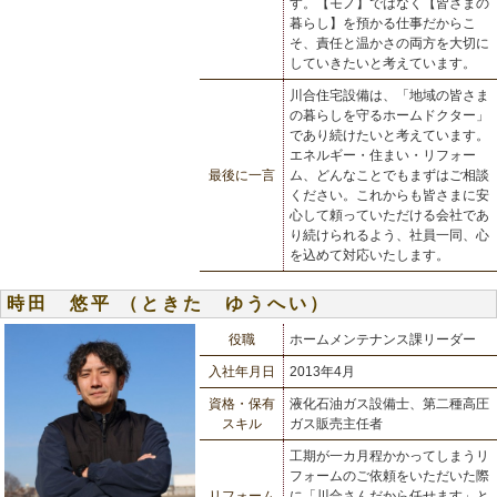
す。【モノ】ではなく【皆さまの
暮らし】を預かる仕事だからこ
そ、責任と温かさの両方を大切に
していきたいと考えています。
川合住宅設備は、「地域の皆さま
の暮らしを守るホームドクター」
であり続けたいと考えています。
エネルギー・住まい・リフォー
最後に一言
ム、どんなことでもまずはご相談
ください。これからも皆さまに安
心して頼っていただける会社であ
り続けられるよう、社員一同、心
を込めて対応いたします。
時田 悠平 （ときた ゆうへい）
役職
ホームメンテナンス課リーダー
入社年月日
2013年4月
資格・保有
液化石油ガス設備士、第二種高圧
スキル
ガス販売主任者
工期が一カ月程かかってしまうリ
フォームのご依頼をいただいた際
リフォーム
に「川合さんだから任せます」と