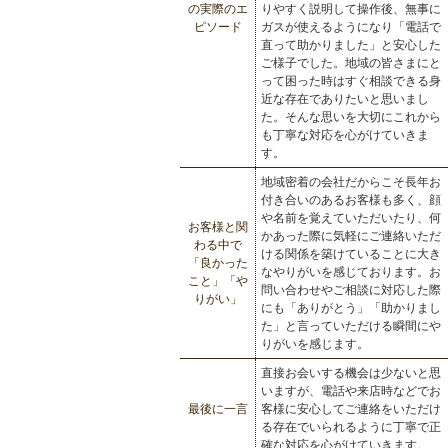
の実際のエ
りやすく説明して操作後、無事に
ピソード
ガスが使えるようになり「電話で
直って助かりました」と安心した
ご様子でした。地域の皆さまにと
って困った時はすぐ相談できる身
近な存在でありたいと思いまし
た。そんな思いを大切にこれから
も丁寧な対応を心がけていきま
す。
地域密着の会社だからこそ長年お
付き合いのあるお客様も多く、顔
や名前を覚えていただいたり、何
お客様と関
かあった際に気軽にご連絡いただ
わる中で
ける関係を築けていることに大き
「良かった
なやりがいを感じております。お
こと」「や
問い合わせやご相談に対応した際
りがい」
にも「ありがとう」「助かりまし
た」と言っていただける瞬間にや
りがいを感じます。
直接お会いする機会は少ないと思
いますが、電話や来店時などでお
最後に一言
客様に安心してご連絡をいただけ
る存在でいられるように丁寧で正
確な対応を心がけていきます。