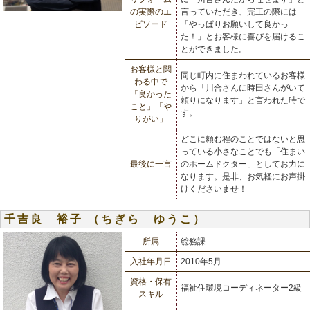
の実際のエ
言っていただき、完工の際には
ピソード
「やっぱりお願いして良かっ
た！」とお客様に喜びを届けるこ
とができました。
お客様と関
同じ町内に住まわれているお客様
わる中で
から「川合さんに時田さんがいて
「良かった
頼りになります」と言われた時で
こと」「や
す。
りがい」
どこに頼む程のことではないと思
っている小さなことでも「住まい
最後に一言
のホームドクター」としてお力に
なります。是非、お気軽にお声掛
けくださいませ！
千吉良 裕子 （ちぎら ゆうこ）
所属
総務課
入社年月日
2010年5月
資格・保有
福祉住環境コーディネーター2級
スキル