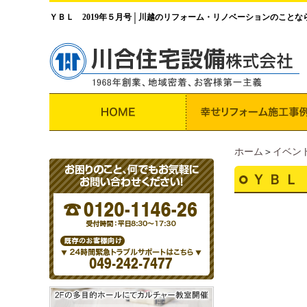
ＹＢＬ 2019年５月号
川越のリフォーム・リノベーションのことな
│
ホーム
＞
イベン
ＹＢＬ