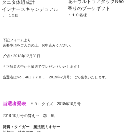
花王ウルトラアタックNeo
タニタ体組成計
香りのブーケギフト
インナースキャンデュアル
：１０名様
： １名様
下記フォームより
必要事項をご入力の上、お申込みください。
〆切：2018年12月31日
＊正解者の中から抽選でプレゼントいたします！
当選者はNo．461（ＹＢＬ 2019年2月号）にて発表いたします。
当選者発表
ＹＢＬクイズ 2018年10月号
2018.10月号の答え⇒ ② 風
特賞：タイガー 魔法瓶ミキサー