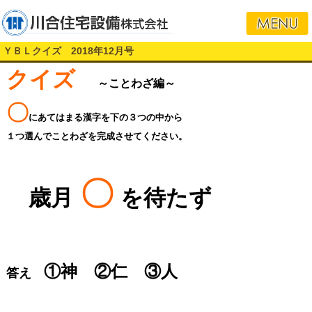
ＹＢＬクイズ 2018年12月号
クイズ
～ことわざ編～
〇
にあてはまる漢字を下の３つの中から
１つ選んでことわざを完成させてください。
〇
歳月
を待たず
①神 ②仁 ③人
答え