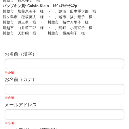
川越市 持木伸文 様
パンプキン賞
: Calvin Klein ｶｼﾞｭｱﾙｿｯｸｽ2p
川越市 加藤恵美子 様 ・ 川越市 田中重太郎 様
鶴ヶ島市 穂坂英夫
様 ・ 川越市 抜井昭子 様
川越市 原三男
様 ・ 川越市 植竹万里子 様
川越市 白井啓二郎 様 ・ 川島町 小髙富子 様
川越市 天野昭 様 ・ 川越市 横森和子 様
お名前（漢字）
※必須
お名前（カナ）
※必須
メールアドレス
※必須