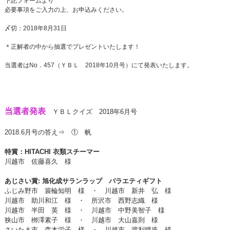
下記フォームより
必要事項をご入力の上、お申込みください。
〆切：2018年8月31日
＊正解者の中から抽選でプレゼントいたします！
当選者はNo．457（ＹＢＬ 2018年10月号）にて発表いたします。
当選者発表
ＹＢＬクイズ 2018年6月号
2018.6月号の答え⇒ ① 帆
特賞：HITACHI 衣類スチーマー
川越市 佐藤喜久 様
あじさい賞
: 旭化成サランラップ バラエティギフト
ふじみ野市 簑輪知明 様 ・ 川越市 新井 弘 様
川越市 助川和江
様 ・ 所沢市 西野志織 様
川越市 半田 英
様 ・ 川越市 中野美智子 様
狭山市 栁澤素子 様 ・ 川越市 大山嘉則 様
さいたま市 森本栄子 様 ・ 川越市 渡利穣造 様