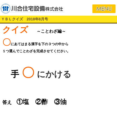
ＹＢＬクイズ 2018年8月号
クイズ
～ことわざ編～
〇
にあてはまる漢字を下の３つの中から
１つ選んでことわざを完成させてください。
〇
手
にかける
①塩 ②酢 ③油
答え