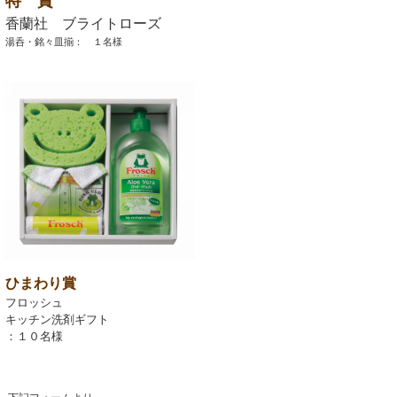
特 賞
香蘭社 ブライトローズ
湯呑・銘々皿揃： １名様
ひまわり賞
フロッシュ
キッチン洗剤ギフト
：１０名様