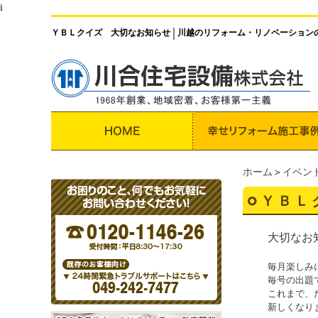
i
ＹＢＬクイズ 大切なお知らせ
川越のリフォーム・リノベーション
│
ホーム
＞
イベン
ＹＢＬ
大切なお
毎月楽しみ
毎号の出題
これまで、
新しくなり