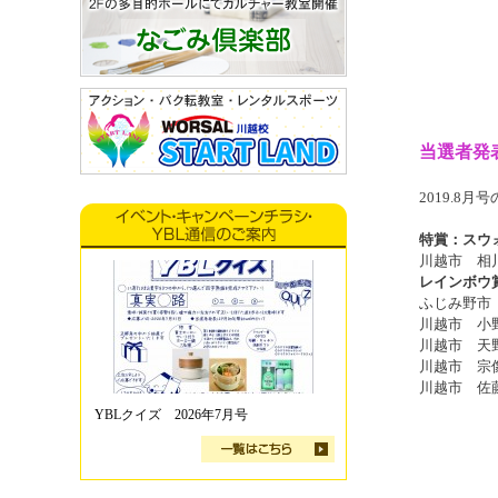
当選者発
2019.8
特賞：スウォ
川越市 相
レインボウ
ふじみ野市
川越市 小
川越市 天
川越市 宗
川越市 佐
YBLクイズ 2026年7月号