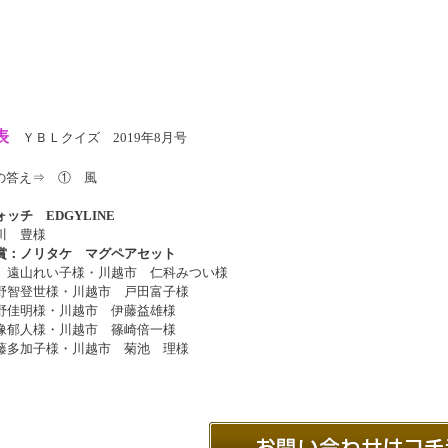
表
ＹＢＬクイズ 2019年8月号
月号の答え⇒ ① 風
ッチ EDGYLINE
川 豊様
賞：ノリタケ マグペアセット
 遠山れい子様・川越市 仁科みつい様
野智登世
様・川越市 戸田富子様
野佳明
様・川越市 伊藤益雄様
像郁人様・川越市 篠崎倍一様
藤多加子様・川越市 菊池 理様