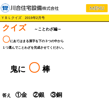
ＹＢＬクイズ 2019年2月号
クイズ
～ことわざ編～
〇
にあてはまる漢字を下の３つの中から
１つ選んでことわざを完成させてください。
〇
鬼に
棒
①金 ②銀 ③銅
答え