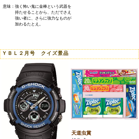
意味：強く怖い鬼に金棒という武器を
持たせることから、ただでさえ
強い者に、さらに強力なものが
加わるたとえ。
ＹＢＬ２月号 クイズ景品
天道虫賞