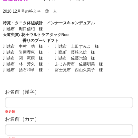
2018.12月号の答え⇒ ③ 人
特賞：タニタ体組成計 インナースキャンデュアル
川越市 堀口信昭 様
天道虫賞
: 花王ウルトラアタックNeo
香りのブーケギフト
川越市 中村 功 様 ・ 川越市 上田すみよ 様
川越市 岩屋理恵
様 ・ 川島町 藤崎光雄 様
川越市 関 憲康
様 ・ 川越市 佐藤惣治 様
川越市 林 芳久 様 ・ ふじみ野市 佐藤明美 様
川越市 拮石和章 様 ・ 富士見市 西山久美子 様
お名前（漢字）
※必須
お名前（カナ）