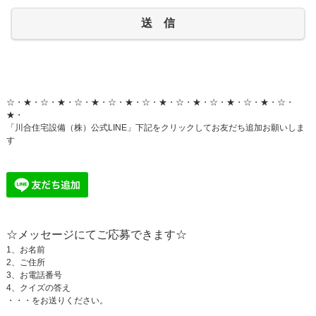
送 信
☆・★・☆・★・☆・★・☆・★・☆・★・☆・★・☆・★・☆・★・☆・
★・
「川合住宅設備（株）公式LINE」下記をクリックしてお友だち追加お願いしま
す
☆メッセージにてご応募できます
☆
1、お名前
2、ご住所
3、お電話番号
4、クイズの答え
・・・をお送りください。