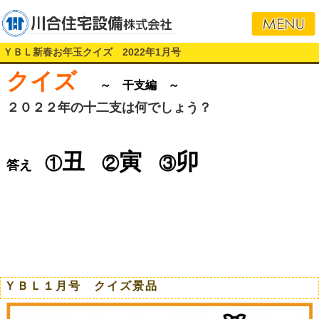
ＹＢＬ新春お年玉クイズ 2022年1月号
クイズ
～ 干支編 ～
２０２２年の十二支
は何でしょう？
丑
寅
卯
①
②
③
答え
ＹＢＬ１月号 クイズ景品