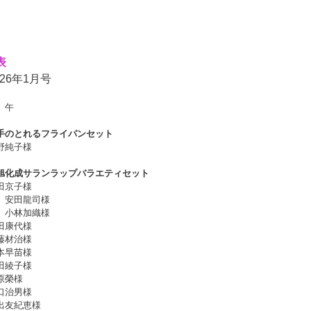
表
26年1
月号
 午
手のとれるフライパンセット
野純子様
旭化成サランラップバラエティセット
田京子様
市
安田龍司
様
市
小林加織
様
田康代
様
藤材治
様
本早苗
様
田綾子
様
原榮
様
口治男
様
出友紀恵
様