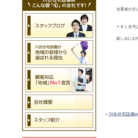
当選者の方
ＹＢＬ次号は
楽しみにお
«
川合住宅設備㈱