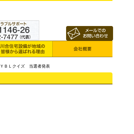
号 ＹＢＬクイズ 当選者発表
。