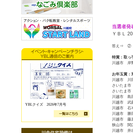
当選者発
ＹＢＬ 20
答え⇒ ②
特賞：取っ
川越市 岸
お年玉賞：
川越市 川
さいたま
さいたま
川越市
島
川越市
武
YBLクイズ 2026年7月号
川越市
石
川越市
勝
川越市
藤
狭山市
関
川越市
井