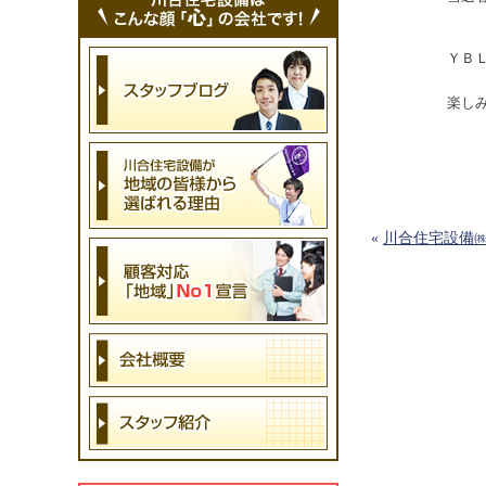
ＹＢＬ
楽し
«
川合住宅設備㈱