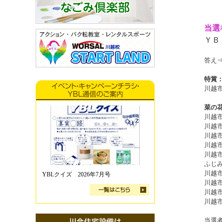
当選
ＹＢＬ
答え
特賞：
川越
菜の
川越
川越
川越
川越
川越
ふじ
川越
YBLクイズ 2026年7月号
川越
川越
川越
当選