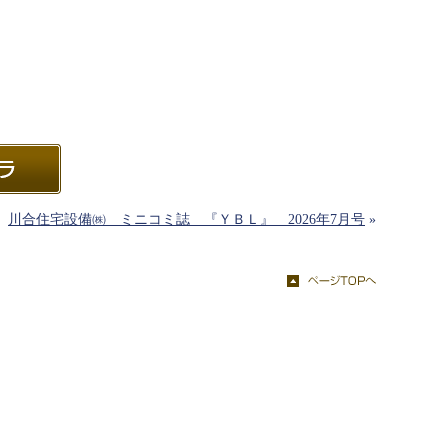
川合住宅設備㈱ ミニコミ誌 『ＹＢＬ』 2026年7月号
»