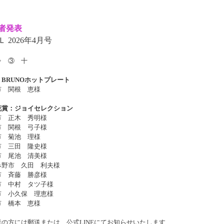
者発表
 2026年4
月号
⇒ ③ 十
BRUNOホットプレート
市 関根 恵様
花賞：ジョイセレクション
市 正木 秀明様
市 関根 弓子様
市 菊池 理
様
市 三田 隆史様
市 尾池 清美様
み野市 久田 利夫
様
市 斉藤 勝彦様
市 中村 タツ子様
市 小久保 理恵様
市 橋本 恵様
者の方には郵送または、公式LINEにてお知らせいたします