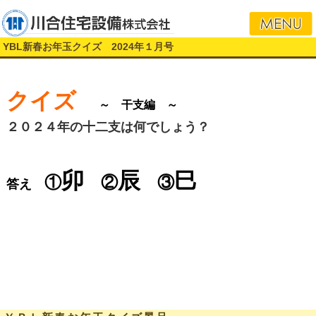
i
YBL新春お年玉クイズ 2024年１月号
クイズ
～ 干支編 ～
２０２４年の十二支
は何でしょう？
卯
辰
巳
①
②
③
答え