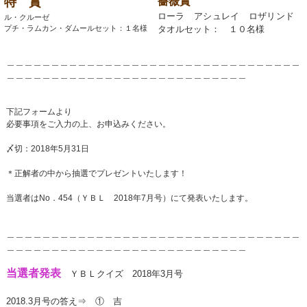
特 賞
薔薇賞
ローラ アシュレイ ロザリンド
ル・クルーゼ
プチ・ラムカン・ダムールセット：１名様
タオルセット： １０名様
＿＿＿＿＿＿＿＿＿＿＿＿＿＿＿＿＿＿＿＿＿＿＿＿＿＿＿＿＿＿＿＿＿
＿＿＿＿＿＿＿＿＿＿＿＿＿＿＿＿＿＿＿
＿＿＿＿＿＿＿＿
下記フォームより
必要事項をご入力の上、お申込みください。
〆切：2018年5月31日
＊正解者の中から抽選でプレゼントいたします！
当選者はNo．454（ＹＢＬ 2018年7月号）にて発表いたします。
＿＿＿＿＿＿＿＿＿＿＿＿＿＿＿＿＿＿＿＿＿＿＿＿＿＿＿＿＿＿＿＿＿
＿＿＿＿＿＿＿＿＿＿＿＿＿＿＿＿＿＿＿
＿＿＿＿＿＿＿＿
当選者発表
ＹＢＬクイズ 2018年3月号
2018.3月号の答え⇒ ① 吉