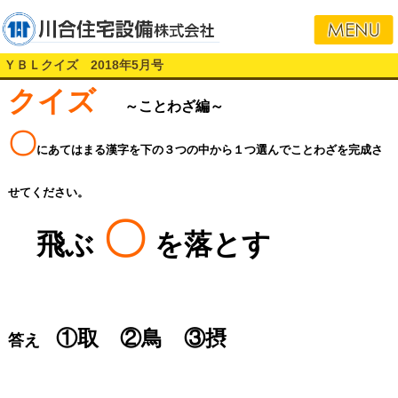
ＹＢＬクイズ 2018年5月号
クイズ
～ことわざ編～
〇
にあてはまる漢字を下の３つの中から１つ選んでことわざを完成さ
せてください。
〇
飛ぶ
を落とす
①取 ②鳥 ③摂
答え