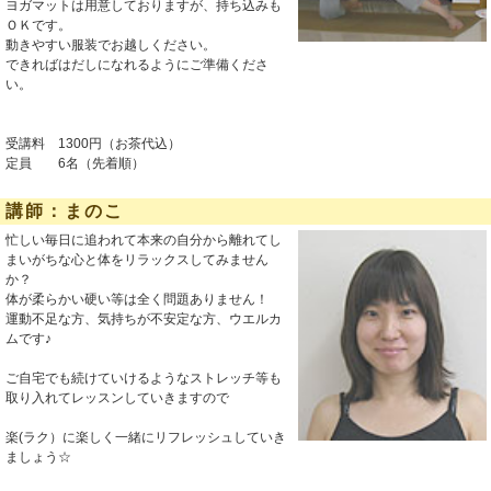
ヨガマットは用意しておりますが、持ち込みも
ＯＫです。
動きやすい服装でお越しください。
できればはだしになれるようにご準備くださ
い。
受講料 1300円（お茶代込）
定員 6名（先着順）
講師：まのこ
忙しい毎日に追われて本来の自分から離れてし
まいがちな心と体をリラックスしてみません
か？
体が柔らかい硬い等は全く問題ありません！
運動不足な方、気持ちが不安定な方、ウエルカ
ムです♪
ご自宅でも続けていけるようなストレッチ等も
取り入れてレッスンしていきますので
楽(ラク）に楽しく一緒にリフレッシュしていき
ましょう☆