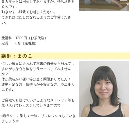
ヨガマットは用意しておりますが、持ち込みも
ＯＫです。
動きやすい服装でお越しください。
できればはだしになれるようにご準備くださ
い。
受講料 1300円（お茶代込）
定員 6名（先着順）
講師：まのこ
忙しい毎日に追われて本来の自分から離れてし
まいがちな心と体をリラックスしてみません
か？
体が柔らかい硬い等は全く問題ありません！
運動不足な方、気持ちが不安定な方、ウエルカ
ムです♪
ご自宅でも続けていけるようなストレッチ等も
取り入れてレッスンしていきますので
楽(ラク）に楽しく一緒にリフレッシュしていき
ましょう☆