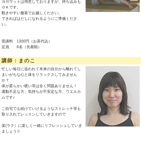
ヨガマットは用意しておりますが、持ち込みも
ＯＫです。
動きやすい服装でお越しください。
できればはだしになれるようにご準備くださ
い。
受講料 1300円（お茶代込）
定員 6名（先着順）
講師：まのこ
忙しい毎日に追われて本来の自分から離れてし
まいがちな心と体をリラックスしてみません
か？
体が柔らかい硬い等は全く問題ありません！
運動不足な方、気持ちが不安定な方、ウエルカ
ムです♪
ご自宅でも続けていけるようなストレッチ等も
取り入れてレッスンしていきますので
楽(ラク）に楽しく一緒にリフレッシュしていき
ましょう☆