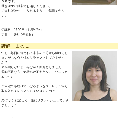
ＯＫです。
動きやすい服装でお越しください。
できればはだしになれるようにご準備くださ
い。
受講料 1300円（お茶代込）
定員 6名（先着順）
講師：まのこ
忙しい毎日に追われて本来の自分から離れてし
まいがちな心と体をリラックスしてみません
か？
体が柔らかい硬い等は全く問題ありません！
運動不足な方、気持ちが不安定な方、ウエルカ
ムです♪
ご自宅でも続けていけるようなストレッチ等も
取り入れてレッスンしていきますので
楽(ラク）に楽しく一緒にリフレッシュしていき
ましょう☆