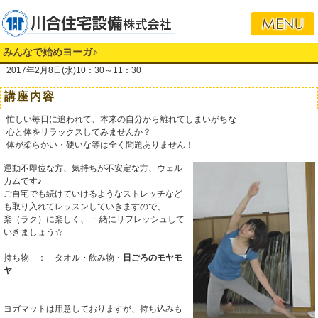
みんなで始めヨーガ♪
2017年2月8日(水)10：30～11：30
講座内容
忙しい毎日に追われて、本来の自分から離れてしまいがちな
心と体をリラックスしてみませんか？
体が柔らかい・硬いな等は全く問題ありません！
運動不即位な方、気持ちが不安定な方、ウェル
カムです♪
ご自宅でも続けていけるようなストレッチなど
も取り入れてレッスンしていきますので、
楽（ラク）に楽しく、 一緒にリフレッシュして
いきましょう☆
持ち物 ： タオル・飲み物・
日ごろのモヤモ
ヤ
ヨガマットは用意しておりますが、持ち込みも