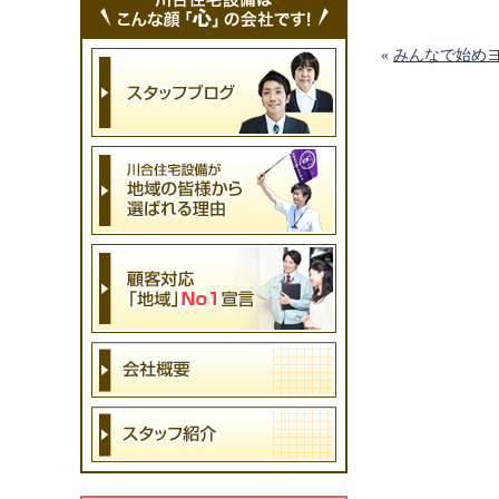
«
みんなで始めヨ