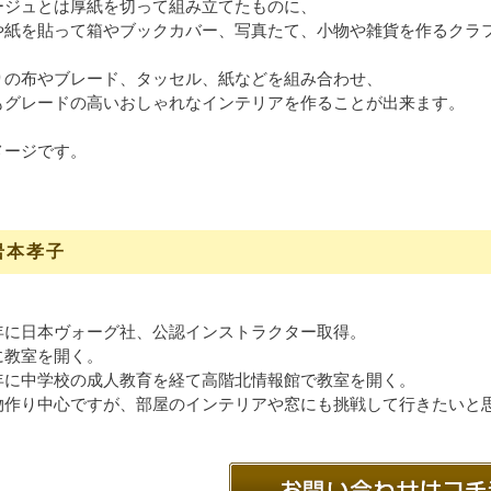
ージュとは厚紙を切って組み立てたものに、
や紙を貼って箱やブックカバー、写真たて、小物や雑貨を作るクラ
りの布やブレード、タッセル、紙などを組み合わせ、
もグレードの高いおしゃれなインテリアを作ることが出来ます。
メージです。
岩本孝子
年に日本ヴォーグ社、公認インストラクター取得。
に教室を開く。
年に中学校の成人教育を経て高階北情報館で教室を開く。
物作り中心ですが、部屋のインテリアや窓にも挑戦して行きたいと