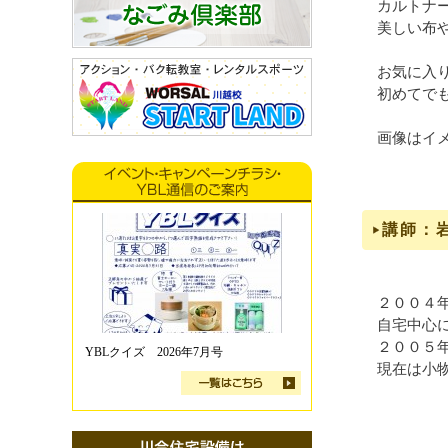
カルトナ
美しい布
お気に入
初めてで
画像はイ
講師：
２００４
自宅中心
２００５
YBLクイズ 2026年7月号
現在は小