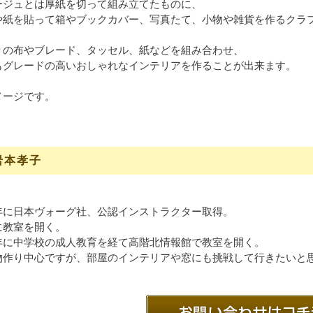
ージュとは厚紙を切って組み立てたものに、
や紙を貼って箱やブックカバー、写真たて、小物や雑貨を作るクラ
りの布やブレード、タッセル、紙などを組み合わせ、
もグレードの高いおしゃれなインテリアを作ることが出来ます。
メージです。
岩本孝子
年に日本ヴォーグ社、公認インストラクター取得。
に教室を開く。
年に中学校の成人教育を経て高階北情報館で教室を開く。
物作り中心ですが、部屋のインテリアや窓にも挑戦して行きたいと