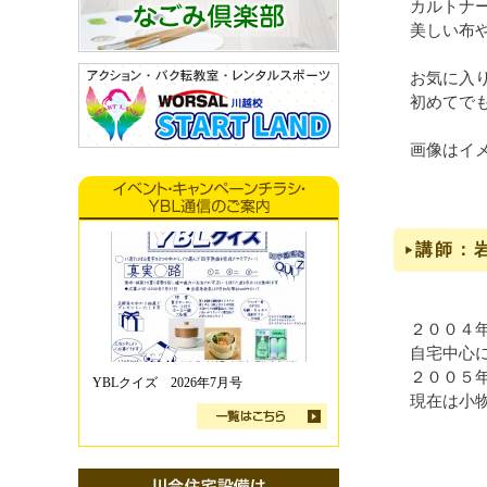
カルトナ
美しい布
お気に入
初めてで
画像はイ
講師：
２００４
自宅中心
２００５
YBLクイズ 2026年7月号
現在は小