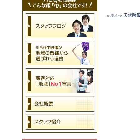
«
ホシノ天然酵