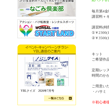
紙バンドを
毎月第4金
講習料＋
講習料(時
①￥2300(1
②￥3500(1
キット
ご希望作
定期レッ
時間のか
ご用意い
YBLクイズ 2026年7月号
・ハサミ
※初心者