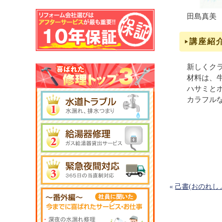
田島真美
講座紹
新しくク
材料は、
ハサミと
カラフル
«
己書(おのれし