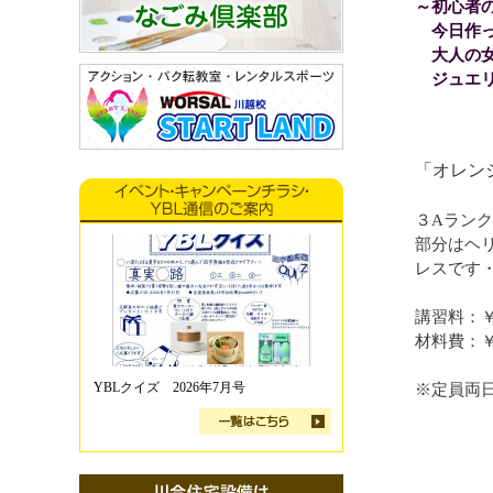
～初心者
今日作っ
大人の女
ジュエリ
「オレン
３Aラン
部分はヘ
レスです・
講習料：￥1
材料費：￥2
YBLクイズ 2026年7月号
※定員両日