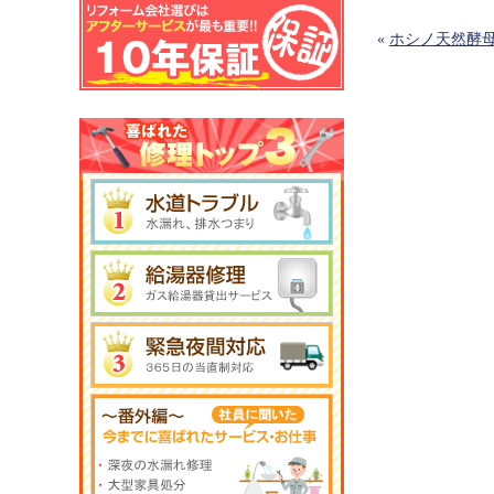
«
ホシノ天然酵