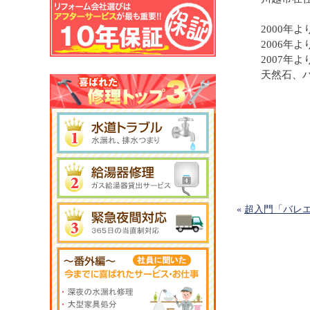
2000年
2006年
2007年
天然石、
«
超入門「バレ