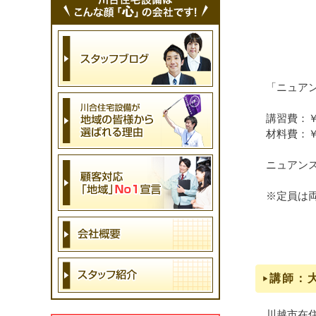
「ニュア
講習費：￥1
材料費：￥2
ニュアン
※定員は両
講師：
川越市在