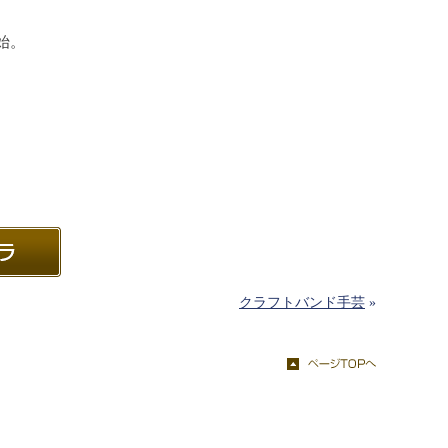
始。
クラフトバンド手芸
»