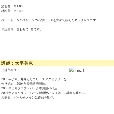
講習費：￥1,000
材料費：￥2,400
ペールトーンのグリーンの石やビーズを集めて編んだネックレスです・・・♪
※定員両日合わせて8名です。
講師：大平英恵
川越市在住
2000年より、趣味としてビーズアクセサリーを
作り始め、2004年委託販売開始。
2006年よりクラフトパーク本川越ペペ店、
2007年よりクラフトパーク新所沢パルコ店にて講師を務める。
天然石、パールをメインに作品を制作。