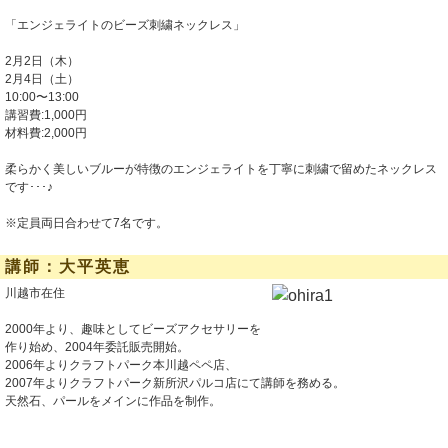
「エンジェライトのビーズ刺繍ネックレス」
2月2日（木）
2月4日（土）
10:00〜13:00
講習費:1,000円
材料費:2,000円
柔らかく美しいブルーが特徴のエンジェライトを丁寧に刺繍で留めたネックレス
です･･･♪
※定員両日合わせて7名です。
講師：大平英恵
川越市在住
2000年より、趣味としてビーズアクセサリーを
作り始め、2004年委託販売開始。
2006年よりクラフトパーク本川越ペペ店、
2007年よりクラフトパーク新所沢パルコ店にて講師を務める。
天然石、パールをメインに作品を制作。