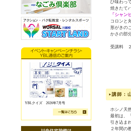
ひ味わっ
焼きたて
「シャン
コロンと
形がきの
かさの部
受講料 
講師：
YBLクイズ 2026年7月号
ホシノ天
最初は、
引き込ま
２年間の