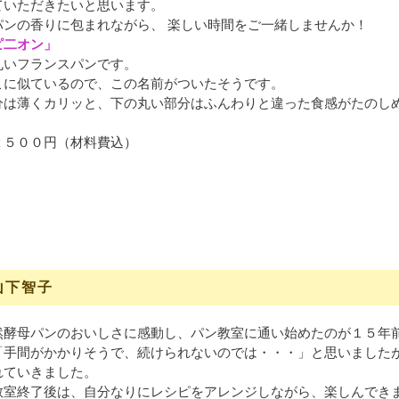
ていただきたいと思います。
パンの香りに包まれながら、 楽しい時間をご一緒しませんか！
ピ二オン」
丸いフランスパンです。
こに似ているので、この名前がついたそうです。
分は薄くカリッと、下の丸い部分はふんわりと違った食感がたのし
２５００円（材料費込）
山下智子
然酵母パンのおいしさに感動し、パン教室に通い始めたのが１５年
「手間がかかりそうで、続けられないのでは・・・」と思いました
れていきました。
教室終了後は、自分なりにレシピをアレンジしながら、楽しんでき