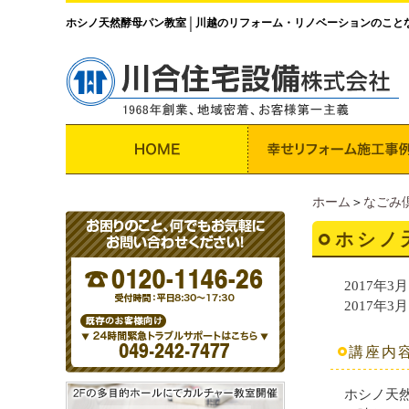
ホシノ天然酵母パン教室
川越のリフォーム・リノベーションのこと
│
ホーム
＞
なごみ
ホシノ
2017年3月1
2017年3月1
講座内
ホシノ天