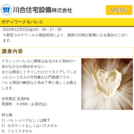
ボディワーク＆バレエ
2022年12月2日(金)15：30～17：00
※新型コロナウィルス感染状況により、講座の日程が延期になる場合がござい
ます。
講座内容
クラシックバレエに興味はあるけれど初めの一
歩がなかなか踏み出せない、
または過去にトライしたけどリタイアしてしま
ったという大人の方対象の入門基礎クラス。
バレエ用語の解説など含め丁寧に楽しくお教え
します。
女性限定 定員6名
受講料：￥1000（お茶代込）
持ち物
1）バレシューズもしくは靴下
2）ヨガマットもしくはバスタオル
3）フェイスタオル