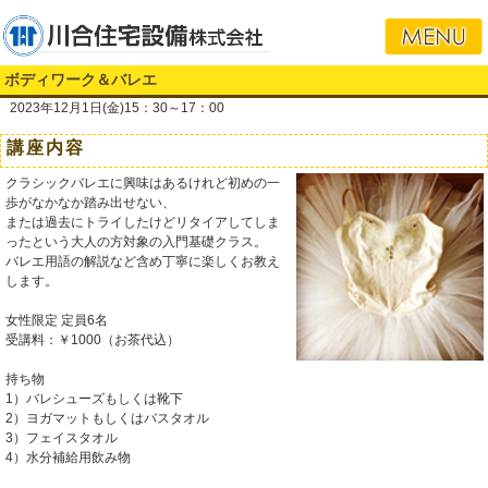
ボディワーク＆バレエ
2023年12月1日(金)15：30～17：00
講座内容
クラシックバレエに興味はあるけれど初めの一
歩がなかなか踏み出せない、
または過去にトライしたけどリタイアしてしま
ったという大人の方対象の入門基礎クラス。
バレエ用語の解説など含め丁寧に楽しくお教え
します。
女性限定 定員6名
受講料：￥1000（お茶代込）
持ち物
1）バレシューズもしくは靴下
2）ヨガマットもしくはバスタオル
3）フェイスタオル
4）水分補給用飲み物