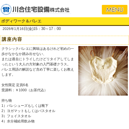
ボディワーク＆バレエ
日(金)15：30～17：00
2026年1月16
講座内容
クラシックバレエに興味はあるけれど初めの一
歩がなかなか踏み出せない、
または過去にトライしたけどリタイアしてしま
ったという大人の方対象の入門基礎クラス。
バレエ用語の解説など含め丁寧に楽しくお教え
します。
女性限定 定員6名
受講料：￥1000（お茶代込）
持ち物
1）バレシューズもしくは靴下
2）ヨガマットもしくはバスタオル
3）フェイスタオル
4）水分補給用飲み物