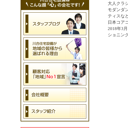
大人クラシ
モダンダ
ティスな
日本コア
2018年
ショニング