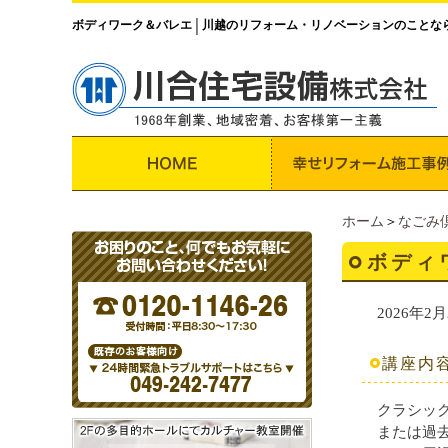
ボディワーク＆バレエ
川越のリフォーム・リノベーションのことな
│
ホーム
＞
なごみ
ボディ
2026年2月
講座内
クラシッ
または過