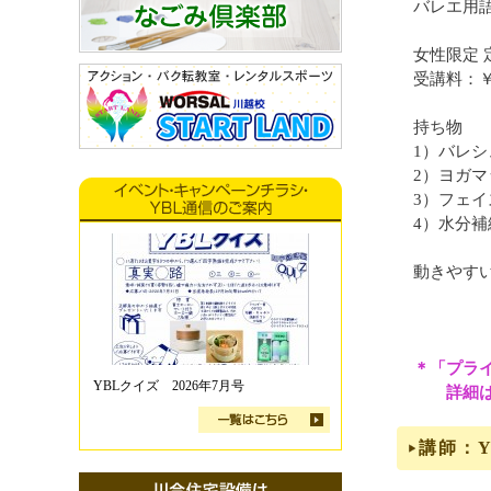
バレエ用
女性限定 
受講料：￥
持ち物
1）バレ
2）ヨガ
3）フェ
4）水分
動きやす
＊「プラ
YBLクイズ 2026年7月号
詳細はお
講師：Y