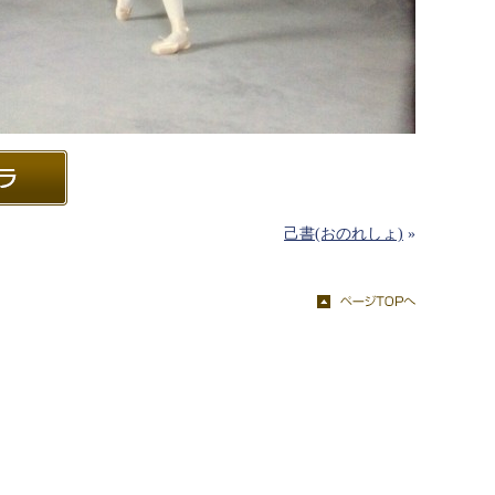
己書(おのれしょ)
»