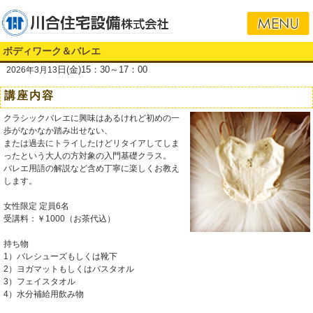
ボディワーク＆バレエ
日(金)15：30～17：00
2026年3月13
講座内容
クラシックバレエに興味はあるけれど初めの一
歩がなかなか踏み出せない、
または過去にトライしたけどリタイアしてしま
ったという大人の方対象の入門基礎クラス。
バレエ用語の解説など含め丁寧に楽しくお教え
します。
女性限定 定員6名
受講料：￥1000（お茶代込）
持ち物
1）バレシューズもしくは靴下
2）ヨガマットもしくはバスタオル
3）フェイスタオル
4）水分補給用飲み物