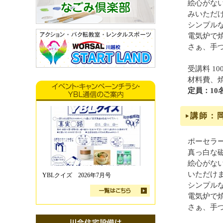
絵心がな
みいただ
シンプル
電気炉で
さぁ、手
受講料 10
材料費、
定員：10
講師：
ポーセラ
真っ白な
絵心がな
いただけ
YBLクイズ 2026年7月号
シンプル
電気炉で
さぁ、手