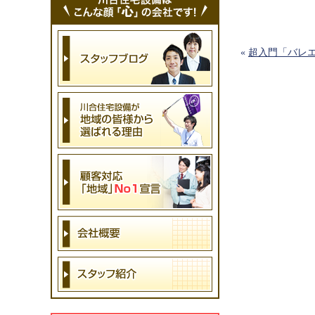
«
超入門「バレ