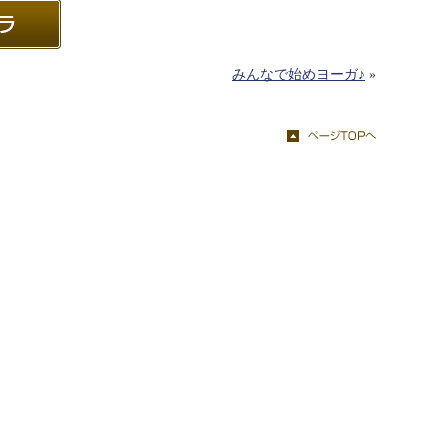
みんなで始めヨーガ♪
»