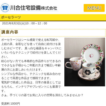
ポーセラーツ
2021年8月3日(火)10：00～12：00
講座内容
ポーセラーツはシール感覚で使える転写紙や、
上絵の具、金彩などを使って自由に絵付けを楽
しむホビーです。 真っ白な磁器をキャンパスに
いろいろなテクニックで絵付けを楽しんでくだ
さい。
絵心がない方でも本格的な作品作りができるの
で小さなお子様からご年配の方まで幅広い年齢
層の方にお楽しみいただけます。
シンプルな作品から、テクニックを組み合わせ
ることで高度な作品まで挑戦できます。
電気炉で焼成した作品は、日常の食器としては
もちろん、インテリアやプレゼントにも最適で
す。
さぁ、手づくりの器でお気に入りの空間を演出してみませんか？
受講料 1000円