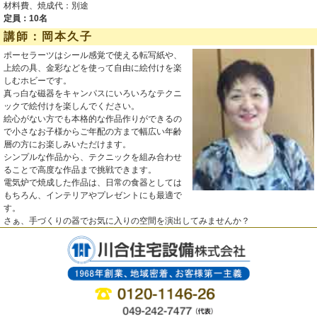
材料費、焼成代：別途
定員：10名
講師：岡本久子
ポーセラーツはシール感覚で使える転写紙や、
上絵の具、金彩などを使って自由に絵付けを楽
しむホビーです。
真っ白な磁器をキャンパスにいろいろなテクニ
ックで絵付けを楽しんでください。
絵心がない方でも本格的な作品作りができるの
で小さなお子様からご年配の方まで幅広い年齢
層の方にお楽しみいただけます。
シンプルな作品から、テクニックを組み合わせ
ることで高度な作品まで挑戦できます。
電気炉で焼成した作品は、日常の食器としては
もちろん、インテリアやプレゼントにも最適で
す。
さぁ、手づくりの器でお気に入りの空間を演出してみませんか？