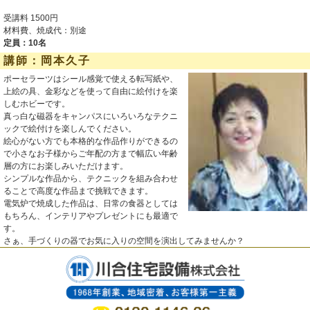
受講料 1500円
材料費、焼成代：別途
定員：10名
講師：岡本久子
ポーセラーツはシール感覚で使える転写紙や、
上絵の具、金彩などを使って自由に絵付けを楽
しむホビーです。
真っ白な磁器をキャンパスにいろいろなテクニ
ックで絵付けを楽しんでください。
絵心がない方でも本格的な作品作りができるの
で小さなお子様からご年配の方まで幅広い年齢
層の方にお楽しみいただけます。
シンプルな作品から、テクニックを組み合わせ
ることで高度な作品まで挑戦できます。
電気炉で焼成した作品は、日常の食器としては
もちろん、インテリアやプレゼントにも最適で
す。
さぁ、手づくりの器でお気に入りの空間を演出してみませんか？