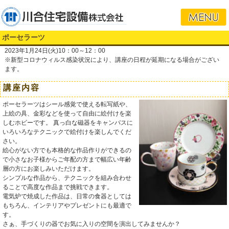
ポーセラーツ
2023年1月24日(火)10：00～12：00
※新型コロナウィルス感染状況により、講座の日程が延期になる場合がござい
ます。
講座内容
ポーセラーツはシール感覚で使える転写紙や、
上絵の具、金彩などを使って自由に絵付けを楽
しむホビーです。 真っ白な磁器をキャンパスに
いろいろなテクニックで絵付けを楽しんでくだ
さい。
絵心がない方でも本格的な作品作りができるの
で小さなお子様からご年配の方まで幅広い年齢
層の方にお楽しみいただけます。
シンプルな作品から、テクニックを組み合わせ
ることで高度な作品まで挑戦できます。
電気炉で焼成した作品は、日常の食器としては
もちろん、インテリアやプレゼントにも最適で
す。
さぁ、手づくりの器でお気に入りの空間を演出してみませんか？