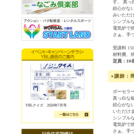
す。 真
絵心がな
みいただ
シンプル
電気炉で
さぁ、手
受講料 15
材料費、
定員：10
講師：
ポーセラ
真っ白な
絵心がな
YBLクイズ 2026年7月号
いただけ
シンプル
電気炉で
さぁ、手