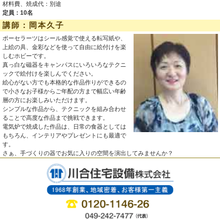
材料費、焼成代：別途
定員：10名
講師：岡本久子
ポーセラーツはシール感覚で使える転写紙や、
上絵の具、金彩などを使って自由に絵付けを楽
しむホビーです。
真っ白な磁器をキャンパスにいろいろなテクニ
ックで絵付けを楽しんでください。
絵心がない方でも本格的な作品作りができるの
で小さなお子様からご年配の方まで幅広い年齢
層の方にお楽しみいただけます。
シンプルな作品から、テクニックを組み合わせ
ることで高度な作品まで挑戦できます。
電気炉で焼成した作品は、日常の食器としては
もちろん、インテリアやプレゼントにも最適で
す。
さぁ、手づくりの器でお気に入りの空間を演出してみませんか？