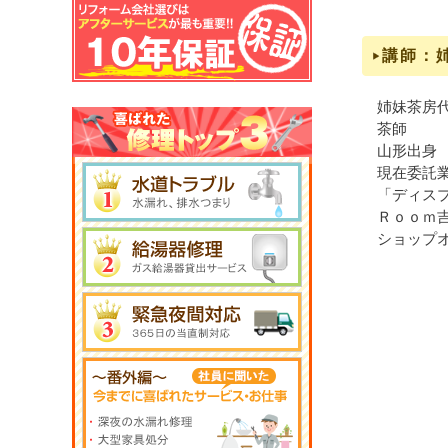
講師：
姉妹茶房
茶師
山形出身
現在委託
「ディス
Ｒｏｏｍ
ショップ