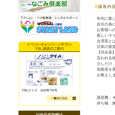
講座内
年内に新
自分の為
お客様へ
新しいラ
台湾茶と
日本の茶
【功夫茶】
言われる
少しだけ
烏龍茶を
お教えし
YBLクイズ 2026年7月号
講習費：￥
持ち物：