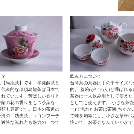
て？
飲み方について
は【烏龍茶】です。半発酵茶と
台湾茶の茶器は手の平サイズな
、代表的な凍頂烏龍茶は日本で
的。 蓋碗(がいわん)と呼ばれ
まれています。芳ばしい香りと
茶器は一人飲み用として使えた
や蘭の花の香りをもつ茶葉な
としても使えます。 小さな茶壺
種類も豊富です。日本の茶道の
ー)で淹れたお茶は茶海(ちゃか
台湾の「功夫茶」（ゴンフーチ
て味を均等にし、小さな茶杯(ち
う独特な淹れ方も魅力の一つで
注いで、お茶会なんていかがで