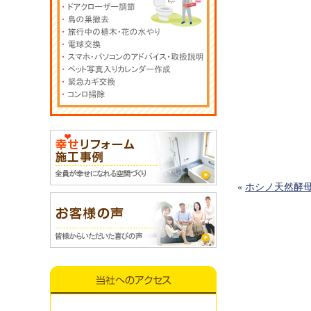
«
ホシノ天然酵