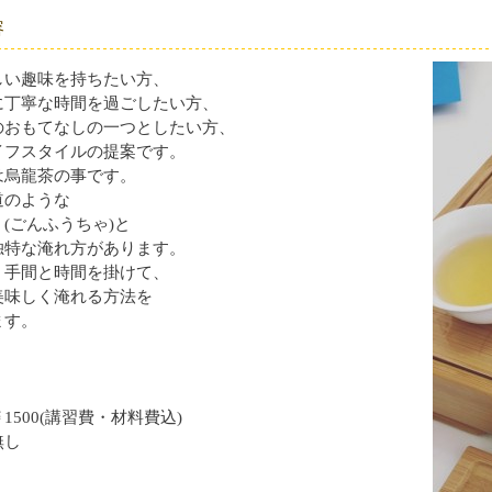
容
しい趣味を持ちたい方、
に丁寧な時間を過ごしたい方、
のおもてなしの一つとしたい方、
イフスタイルの提案です。
は烏龍茶の事です。
道のような
(ごんふうちゃ)と
独特な淹れ方があります。
、手間と時間を掛けて、
美味しく淹れる方法を
ます。
1500(講習費・材料費込)
無し