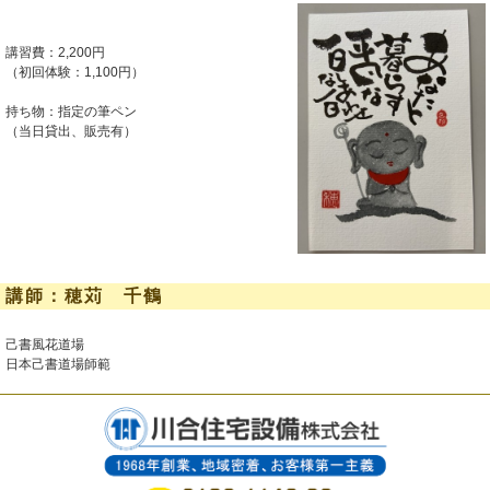
講習費：2,200円
（初回体験：1,100円）
持ち物：指定の筆ペン
（当日貸出、販売有）
講師：穂苅 千鶴
己書風花道場
日本己書道場師範