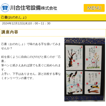
己書(おのれしょ)
2024年12月12日(木)10：00～11：30
講座内容
己書（おのれしょ）で味のある字を描いてみま
せんか？
絵を描くように自由にのびのびと描くのが「己
書」
筆ペンと紙さえあれば誰でも直ぐに始められま
す。
上手い、下手はありません。誰と比較する事な
くオンリーワンの書です。