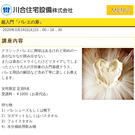
超入門「バレエの扉」
2020年3月24日(火)15：00～16：30
講座内容
クラシックバレエに興味はあるけれど初めの一
歩がなかなか踏み出せない、
または過去にトライしたけどリタイアしてしま
ったという大人の方対象の入門基礎クラス。
バレエ用語の解説など含め丁寧に楽しくお教え
します。
女性限定 定員6名
受講料：￥1000（お茶代込）
持ち物
1）バレシューズもしくは靴下
2）ヨガマットもしくはバスタオル
3）フェイスタオル
4）水分補給用飲み物