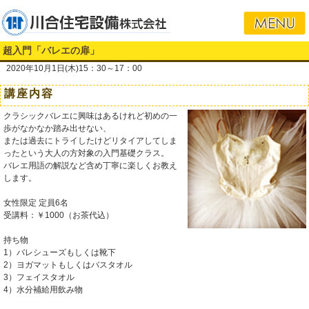
超入門「バレエの扉」
2020年10月1日(木)15：30～17：00
講座内容
クラシックバレエに興味はあるけれど初めの一
歩がなかなか踏み出せない、
または過去にトライしたけどリタイアしてしま
ったという大人の方対象の入門基礎クラス。
バレエ用語の解説など含め丁寧に楽しくお教え
します。
女性限定 定員6名
受講料：￥1000（お茶代込）
持ち物
1）バレシューズもしくは靴下
2）ヨガマットもしくはバスタオル
3）フェイスタオル
4）水分補給用飲み物