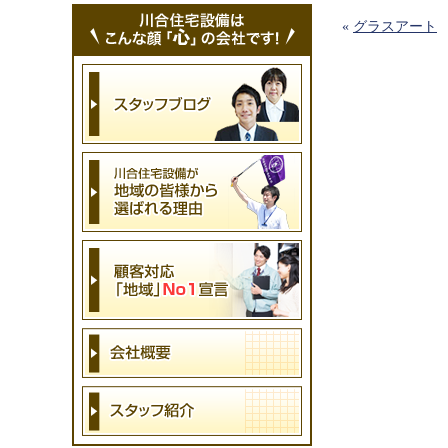
«
グラスアート