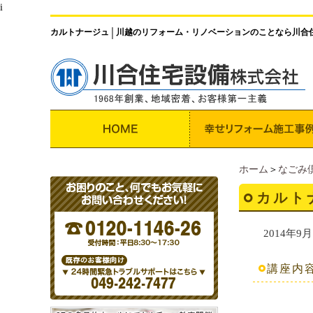
i
カルトナージュ
川越のリフォーム・リノベーションのことなら川合
│
ホーム
＞
なごみ
カルト
2014年9月
講座内