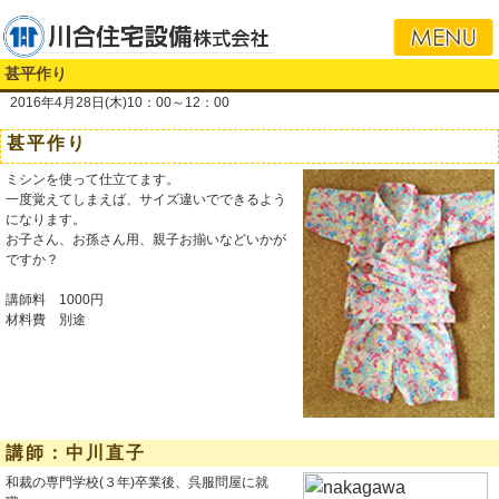
i
甚平作り
2016年4月28日(木)10：00～12：00
甚平作り
ミシンを使って仕立てます。
一度覚えてしまえば、サイズ違いでできるよう
になります。
お子さん、お孫さん用、親子お揃いなどいかが
ですか？
講師料 1000円
材料費 別途
講師：中川直子
和裁の専門学校(３年)卒業後、呉服問屋に就