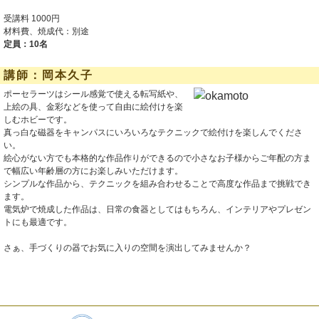
受講料 1000円
材料費、焼成代：別途
定員：10名
講師：岡本久子
ポーセラーツはシール感覚で使える転写紙や、
上絵の具、金彩などを使って自由に絵付けを楽
しむホビーです。
真っ白な磁器をキャンパスにいろいろなテクニックで絵付けを楽しんでくださ
い。
絵心がない方でも本格的な作品作りができるので小さなお子様からご年配の方ま
で幅広い年齢層の方にお楽しみいただけます。
シンプルな作品から、テクニックを組み合わせることで高度な作品まで挑戦でき
ます。
電気炉で焼成した作品は、日常の食器としてはもちろん、インテリアやプレゼン
トにも最適です。
さぁ、手づくりの器でお気に入りの空間を演出してみませんか？