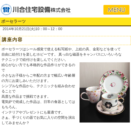
ポーセラーツ
2014年10月21日(火)10：00～12：00
講座内容
ポーセラーツはシール感覚で使える転写紙や、上絵の具、金彩などを使って
自由に絵付けを楽しむホビーです。 真っ白な磁器をキャンパスにいろいろな
テクニックで絵付けを楽しんでください。
絵心がない方でも本格的な作品作りができるの
で
小さなお子様からご年配の方まで幅広い年齢層
の方にお楽しみいただけます。
シンプルな作品から、テクニックを組み合わせ
ることで
高度な作品まで挑戦できます。
電気炉で焼成した作品は、日常の食器としては
もちろん、
インテリアやプレゼントにも最適です。
さぁ、手づくりの器でお気に入りの空間を演出
してみませんか？