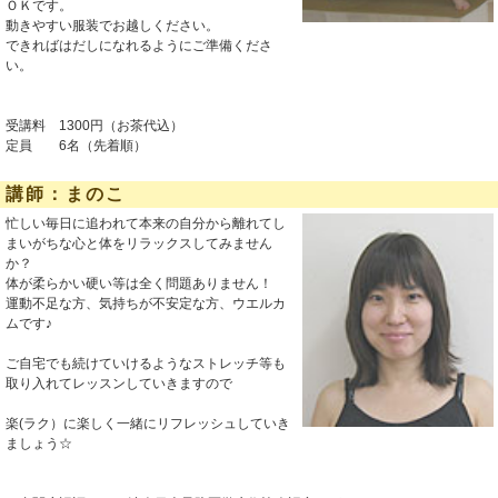
ＯＫです。
動きやすい服装でお越しください。
できればはだしになれるようにご準備くださ
い。
受講料 1300円（お茶代込）
定員 6名（先着順）
講師：まのこ
忙しい毎日に追われて本来の自分から離れてし
まいがちな心と体をリラックスしてみません
か？
体が柔らかい硬い等は全く問題ありません！
運動不足な方、気持ちが不安定な方、ウエルカ
ムです♪
ご自宅でも続けていけるようなストレッチ等も
取り入れてレッスンしていきますので
楽(ラク）に楽しく一緒にリフレッシュしていき
ましょう☆