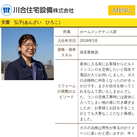
安齋 弘子(あんざい ひろこ）
所属
ホームメンテナンス課
入社年月日
2018年3月
資格・保有
保安業務員
スキル
産休に入る前にお客様からビルト
インコンロを交換したいと指名で
電話が入りお伺いしました。ガス
の点検時に仲良くなったのがきっ
リフォーム
かけです。まさか自分を頼ってく
の実際のエ
れるなんて思いもしませんでし
ピソード
た。コンロ交換工事時には産休に
入ってしまい他の者に引き継ぎま
したが、お客様とお話をすること
がとても大事なことだなと痛感し
ました。
ガスの点検は男性が来るのがイメ
ージに多いかと思いますが、年々