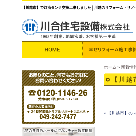
【川越市】で灯油タンク交換工事しました
川越のリフォーム・リノ
│
ホーム
＞
新着情
【川越
«
【川越市】の