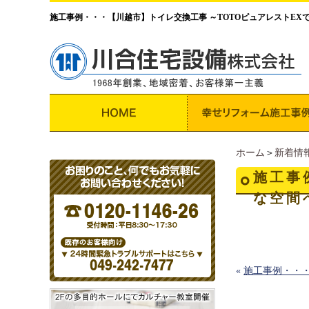
施工事例・・・【川越市】トイレ交換工事 ～TOTOピュアレストEX
ホーム
＞
新着情
施工事
な空間
«
施工事例・・