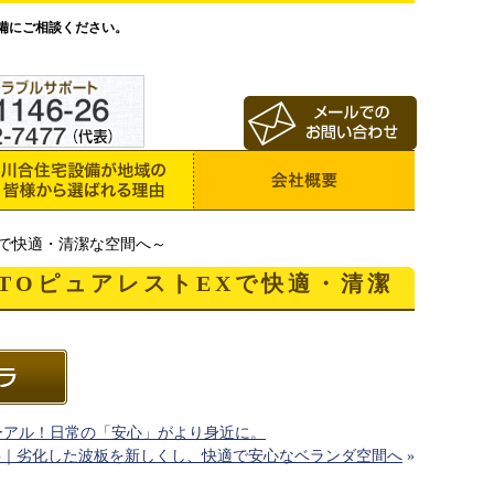
備にご相談ください。
Xで快適・清潔な空間へ～
TOピュアレストEXで快適・清潔
ーアル！日常の「安心」がより身近に。
事｜劣化した波板を新しくし、快適で安心なベランダ空間へ
»