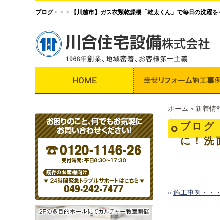
ブログ・・・【川越市】ガス衣類乾燥機「乾太くん」で毎日の洗濯を
ホーム
＞
新着情
ブログ
に！洗
«
施工事例・・