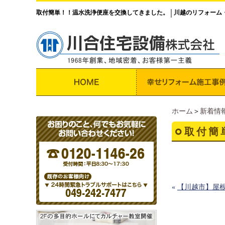
取付簡単！！温水洗浄便座を交換してきました。
川越のリフォーム
│
ホーム
＞
新着情
取付簡
«
【川越市】屋