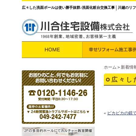
広々した洗面ボールは使い勝手抜群♪洗面化粧台交換工事
川越のリフ
│
ホーム
＞
新着情
広々し
«
ピカピカの鏡